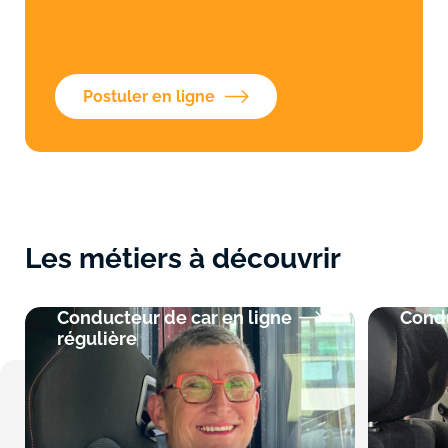
Postuler en ligne
Les métiers à découvrir
Conducteur de car en ligne
Condu
régulière