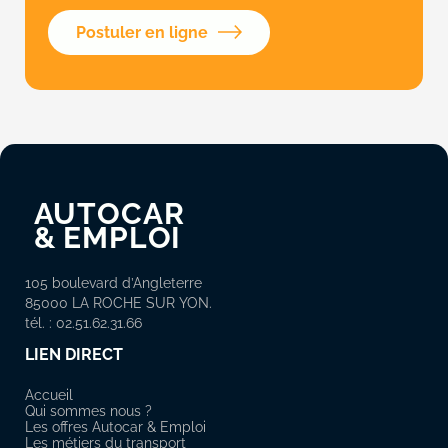
Postuler en ligne
AUTOCAR
&
EMPLOI
105 boulevard d’Angleterre
85000 LA ROCHE SUR YON.
tél. : 02.51.62.31.66
LIEN DIRECT
Accueil
Qui sommes nous ?
Les offres Autocar & Emploi
Les métiers du transport