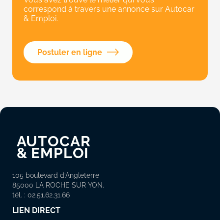
correspond à travers une annonce sur Autocar
& Emploi.
Postuler en ligne
AUTOCAR
&
EMPLOI
105 boulevard d’Angleterre
85000 LA ROCHE SUR YON.
tél. : 02.51.62.31.66
LIEN DIRECT