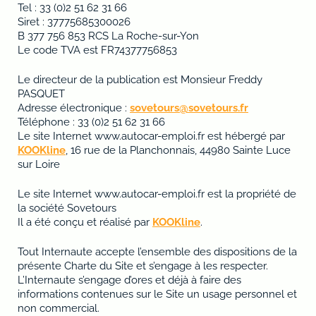
Tel : 33 (0)2 51 62 31 66
Siret : 37775685300026
B 377 756 853 RCS La Roche-sur-Yon
Le code TVA est FR74377756853
Le directeur de la publication est Monsieur Freddy
PASQUET
Adresse électronique :
sovetours@sovetours.fr
Téléphone : 33 (0)2 51 62 31 66
Le site Internet www.autocar-emploi.fr est hébergé par
KOOKline
, 16 rue de la Planchonnais, 44980 Sainte Luce
sur Loire
Le site Internet www.autocar-emploi.fr est la propriété de
la société Sovetours
Il a été conçu et réalisé par
KOOKline
.
Tout Internaute accepte l’ensemble des dispositions de la
présente Charte du Site et s’engage à les respecter.
L’Internaute s’engage d’ores et déjà à faire des
informations contenues sur le Site un usage personnel et
non commercial.