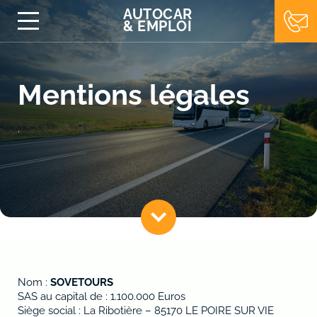
AUTOCAR
&
EMPLOI
Mentions légales
.
Nom :
SOVETOURS
SAS au capital de : 1.100.000 Euros
Siège social : La Ribotière – 85170 LE POIRE SUR VIE