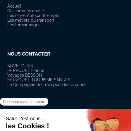
Accueil
Qui sommes nous ?
Les offres Autocar & Emploi
Les métiers du transport
Les témoignages
NOUS CONTACTER
SOVETOURS
HERVOUET France
Voyages BESSON
HERVOUET TOURISME SABLAIS
La Compagnie de Transport des Olonnes
RÉSEAUX SOCIAUX
Suivez notre actualité sur les réseaux sociaux