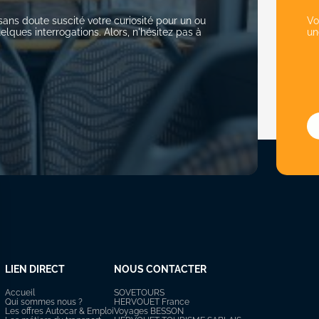
sans doute suscité votre curiosité pour un ou
Vo
elques interrogations. Alors, n'hésitez pas à
un
LIEN DIRECT
NOUS CONTACTER
Accueil
SOVETOURS
Qui sommes nous ?
HERVOUET France
Les offres Autocar & Emploi
Voyages BESSON